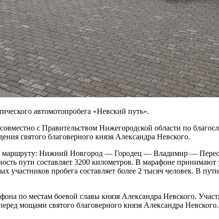
тического автомотопробега «Невский путь».
совместно с Правительством Нижегородской области по благос
ения святого благоверного князя Александра Невского.
т по маршруту: Нижний Новгород — Городец — Владимир — Пер
сть пути составляет 3200 километров. В марафоне принимают 
 участников пробега составляет более 2 тысяч человек. В пути
фона по местам боевой славы князя Александра Невского. Учас
перед мощами святого благоверного князя Александра Невского.