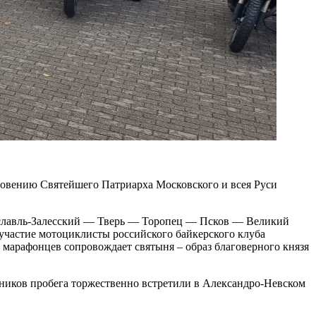
ловению Святейшего Патриарха Московского и всея Руси
еславль-Залесский — Тверь — Торопец — Псков — Великий
участие мотоциклисты российского байкерского клуба
 марафонцев сопровождает святыня – образ благоверного князя
тников пробега торжественно встретили в Александро-Невском