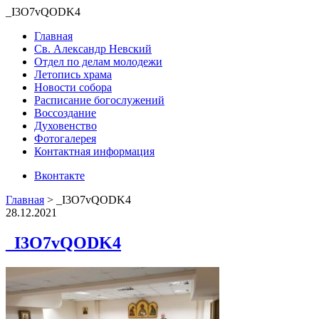
_I3O7vQODK4
Главная
Св. Александр Невский
Отдел по делам молодежи
Летопись храма
Новости собора
Расписание богослужений
Воссоздание
Духовенство
Фотогалерея
Контактная информация
Вконтакте
Главная
>
_I3O7vQODK4
28.12.2021
_I3O7vQODK4