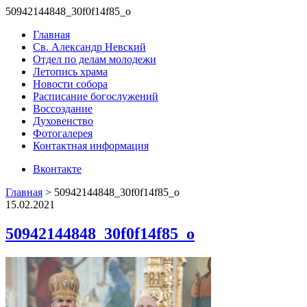
50942144848_30f0f14f85_o
Главная
Св. Александр Невский
Отдел по делам молодежи
Летопись храма
Новости собора
Расписание богослужений
Воссоздание
Духовенство
Фотогалерея
Контактная информация
Вконтакте
Главная
>
50942144848_30f0f14f85_o
15.02.2021
50942144848_30f0f14f85_o