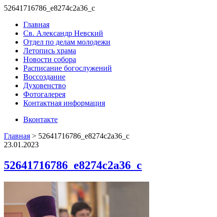
52641716786_e8274c2a36_c
Главная
Св. Александр Невский
Отдел по делам молодежи
Летопись храма
Новости собора
Расписание богослужений
Воссоздание
Духовенство
Фотогалерея
Контактная информация
Вконтакте
Главная
>
52641716786_e8274c2a36_c
23.01.2023
52641716786_e8274c2a36_c