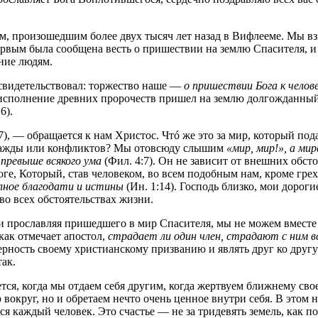
, произошедшим более двух тысяч лет назад в Вифлееме. Мы вз
ервым была сообщена весть о пришествии на землю Спасителя,
ние людям.
 свидетельствовал: торжество наше —
о пришествии Бога к челов
о исполнение древних пророчеств пришел на землю долгожданны
6).
7), — обращается к нам Христос. Чтó же это за мир, который по
 вражды или конфликтов? Мы отовсюду слышим
«мир, мир!», а мир
,
превыше всякого ума
(Фил. 4:7). Он не зависит от внешних обс
, Который, став человеком, во всем подобным нам, кроме греха
лное благодати и истины
(Ин. 1:14). Господь близко, мои дороги
о всех обстоятельствах жизни.
 прославляя пришедшего в мир Спасителя, мы не можем вместе 
как отмечает апостол,
страдает ли один член, страдают с ним в
рность своему христианскому призванию и являть друг ко другу 
так.
я, когда мы отдаем себя другим, когда жертвуем ближнему сво
вокруг, но и обретаем нечто очень ценное внутри себя. В этом 
тся каждый человек. Это счастье — не за тридевять земель, как