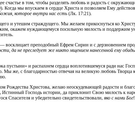
е счастье в том, чтобы разделять любовь и радость с окружаю
0). Когда мы впускаем в сердце Христа и позволяем Ему действо
ожия, которое внутри нас есть
(Лк. 17:21).
щего и утешим страждущего. Мы желаем прикоснуться ко Христ
изким, окажем нуждающемуся посильную милость и поддержим 
итель.
— восклицает преподобный Ефрем Сирин и с дерзновением про
ти, да не преследует же никто мщением нанесенной ему обиды.
ка пустыни» и распахнем сердца воплотившемуся ради нас Госп
ю. Мы же, с благодарностью отвечая на великую любовь Творца
ию.
ником Рождества Христова, желаю неоскудевающей радости и бла
 Истинный Господь истории, да приклонит Свою милость к наро
ся Спасителя и убедительно свидетельствовали,
яко с нами Бог
!