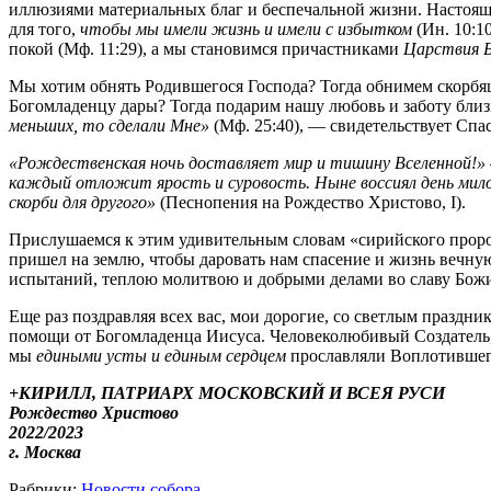
иллюзиями материальных благ и беспечальной жизни. Настояще
для того,
чтобы мы имели жизнь и имели с избытком
(Ин. 10:1
покой (Мф. 11:29), а мы становимся причастниками
Царствия Б
Мы хотим обнять Родившегося Господа? Тогда обнимем скорбя
Богомладенцу дары? Тогда подарим нашу любовь и заботу бл
меньших, то сделали Мне»
(Мф. 25:40), — свидетельствует Спас
«Рождественская ночь доставляет мир и тишину Вселенной!»
каждый отложит ярость и суровость. Ныне воссиял день милос
скорби для другого»
(Песнопения на Рождество Христово, I).
Прислушаемся к этим удивительным словам «сирийского проро
пришел на землю, чтобы даровать нам спасение и жизнь вечну
испытаний, теплою молитвою и добрыми делами во славу Бож
Еще раз поздравляя всех вас, мои дорогие, со светлым празд
помощи от Богомладенца Иисуса. Человеколюбивый Создатель,
мы
едиными усты и единым сердцем
прославляли Воплотившего
+КИРИЛЛ, ПАТРИАРХ МОСКОВСКИЙ И ВСЕЯ РУСИ
Рождество Христово
2022/2023
г. Москва
Рабрики:
Новости собора