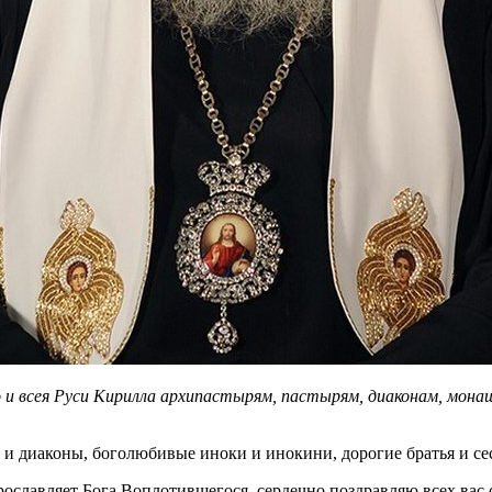
и всея Руси Кирилла архипастырям, пастырям, диаконам, мона
и диаконы, боголюбивые иноки и инокини, дорогие братья и се
рославляет Бога Воплотившегося, сердечно поздравляю всех вас