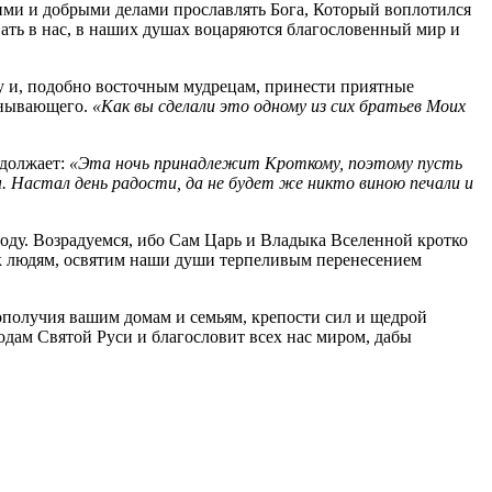
щими и добрыми делами прославлять Бога, Который воплотился
вать в нас, в наших душах воцаряются благословенный мир и
у и, подобно восточным мудрецам, принести приятные
унывающего.
«Как вы сделали это одному из сих братьев Моих
должает:
«Эта ночь принадлежит Кроткому, поэтому пусть
 Настал день радости, да не будет же никто виною печали и
оду. Возрадуемся, ибо Сам Царь и Владыка Вселенной кротко
 к людям, освятим наши души терпеливым перенесением
гополучия вашим домам и семьям, крепости сил и щедрой
дам Святой Руси и благословит всех нас миром, дабы