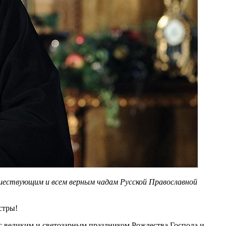
шествующим и всем верным чадам Русской Православной
стры!
 с великим и светозарным праздником Рождества Господа и