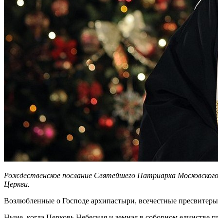
Рождественское послание Святейшего Патриарха Московского 
Церкви.
Возлюбленные о Господе архипастыри, всечестные пресвитеры 
Ныне, когда Церковь Небесная и земная в соборном единстве п