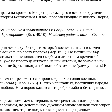
ираем на кроткого Младенца, лежащего в яслях в окружении
 и вторим Бесплотным Силам, прославляющим Вышнего Творца,
еку, чтобы нам возвратиться к Богу
(Слово 38). Ныне
й
Примиритель
(Быт. 49:10),
Младенец родился нам — Сын дан
дарил человеку Господь и который воспели ангелы в момент
а все нет
, по слову пророка (Иер. 8:11). Но истинный
мир
тоятельств и неподвластен скорбям и лишениям временной
, уже не просто действует в нашей истории, но зримо в ней
е, — не будем никогда забывать об этом и не будем унывать! В
с тем не тревожиться о происходящих сегодня военных
се члены
(1 Кор. 12:26). В этих испытаниях, постигших народы
любовь. Нам порою кажется, что добро слабо и беззащитно, а
е время, помогаем материальными средствами или просто
несложном, но действенном духовном законе заключается секрет
 полагают некоторые люди, гоняющиеся за призрачными