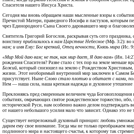
Спасителя нашего Иисуса Христа.
Сегодня мы вновь обращаем наши мысленные взоры к событиям
Пречистой Матери, праведного Иосифа и пастухов, которым п
чрез Единородного Сына Своего даровавшего мир и благоволе
Святитель Григорий Богослов, раскрывая суть сего праздника,
воистину
приблизилось к нам Царствие Небесное
(Мф. 3:2): в
нам; и имя Ему: Бог крепкий, Отец вечности, Князь мира
(Ис. 9:
«Мир Мой даю вам; не так, как мир дает, Я даю вам»
(Ин. 14:2
рождения Спасителя? Разве стало с тех пор на земле меньше
Божий
, который снизошел на землю с Рождеством Христовым
жизни. Этот необоримый внутренний мир заключен в Самом Боге
присутствует. Ныне
Слово стало плотью и обитает с нами, по
Нем — наша сила, наша крепкая надежда и духовное утешение в
Преклоняясь пред смиренным величием чуда Боговоплощения и
событиях, омрачающих святое рождественское торжество, ибо, 
исторической Руси, нам особенно важно делом подтверждать ве
от нашего небольшого усилия мало что зависит. Однако это не 
Существует непреложный духовный принцип: любовь умножаетс
дарим ему свое внимание. Тогда мы не только преображаем мир 
подлинного мира и настоящего счастья, к которому так стреми