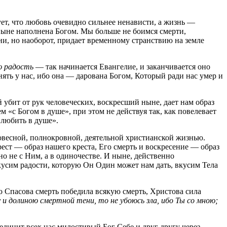
ует, что любовь очевидно сильнее ненависти, а жизнь —
тныне наполнена Богом. Мы больше не боимся смерти,
ни, но наоборот, придает временному странствию на земле
ю радость
— так начинается Евангелие, и заканчивается оно
тнять у нас, ибо она — дарована Богом, Который ради нас умер и
 убит от рук человеческих, воскресший ныне, дает нам образ
«с Богом в душе», при этом не действуя так, как повелевает
«любить в душе».
овесной, полнокровной, деятельной христианской жизнью.
ст — образ нашего креста, Его смерть и воскресение — образ
о не с Ним, а в одиночестве. И ныне, действенно
кусим радости, которую Он Один может нам дать, вкусим Тела
ибо Спасова смерть победила всякую смерть, Христова сила
 и долиною смертной тени, то не убоюсь зла, ибо Ты со мною;
единит всех нас милостивый Бог Себе и друг другу через