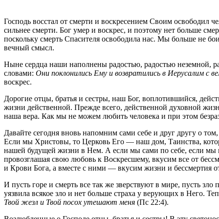
Господь восстал от смерти и воскресением Своим освободил че
сильнее смерти. Бог умер и воскрес, и поэтому нет больше см
поскольку смерть Спасителя освободила нас. Мы больше не бо
вечный смысл.
Ныне сердца наши наполнены радостью, радостью неземной, ра
словами:
Они поклонились Ему и возвратились в Иерусалим с в
воскрес.
Дорогие отцы, братья и сестры, наш Бог, воплотившийся, дейс
жизни действенной. Прежде всего, действенной духовной жизни
наша вера. Как мы не можем любить человека и при этом безраз
Давайте сегодня вновь напомним сами себе и друг другу о то
Если мы Христовы, то Церковь Его — наш дом, Таинства, кото
нашей будущей жизни в Нем. А если мы сами по себе, если мы 
провозглашая свою любовь к Воскресшему, вкусим все от бессм
и Крови Бога, а вместе с ними — вкусим жизни и бессмертия 
И пусть горе и смерть все так же зверствуют в мире, пусть зло
уязвила всякое зло и нет больше страха у верующих в Него. Те
Твой жезл и Твой посох утешают меня
(Пс 22:4).
Возлюбленные о Господе отцы, братья и сестры! В эту светонос