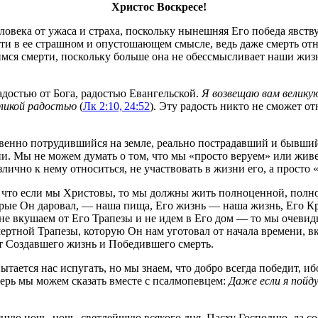
Христос Воскресе!
ловека от ужаса и страха, поскольку нынешняя Его победа явств
ерти в ее страшном и опустошающем смысле, ведь даже смерть о
имся смерти, поскольку больше она не обессмысливает наши жиз
достью от Бога, радостью Евангельской.
Я возвещаю вам велику
еликой радостью
(
Лк 2:10, 24:52
). Эту радость никто не сможет о
твенно потрудившийся на земле, реально пострадавший и бывший
. Мы не можем думать о том, что мы «просто веруем» или живем 
лично к нему относиться, не участвовать в жизни его, а просто 
м, что если мы Христовы, то мы должны жить полноценной, полн
рые Он даровал, — наша пища, Его жизнь — наша жизнь, Его Кре
не вкушаем от Его Трапезы и не идем в Его дом — то мы очевидн
ертной Трапезы, которую Он нам уготовал от начала времени, в
от Создавшего жизнь и Победившего смерть.
 пытается нас испугать, но мы знаем, что добро всегда победит, 
перь мы можем сказать вместе с псалмопевцем:
Даже если я пойду
ную ночь, ночь, светлейшую всякого дня, Пасху Господню, да со