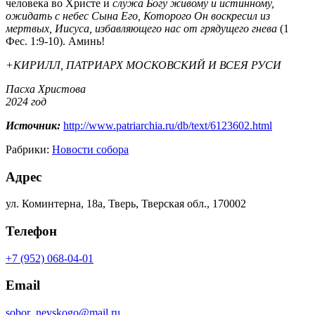
человека во Христе и
служа Богу живому и истинному,
ожидать с небес Сына Его, Которого Он воскресил из
мертвых, Иисуса, избавляющего нас от грядущего гнева
(1
Фес. 1:9-10). Аминь!
+КИРИЛЛ, ПАТРИАРХ МОСКОВСКИЙ И ВСЕЯ РУСИ
Пасха Христова
2024 год
Источник:
http://www.patriarchia.ru/db/text/6123602.html
Рабрики:
Новости собора
Адрес
ул. Коминтерна, 18а, Тверь, Тверская обл., 170002
Телефон
+7 (952) 068-04-01
Email
sobor_nevskogo@mail.ru