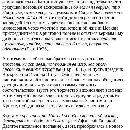
самом важном событии минувшего, но и свидетельствует о
грядущем всеобщем воскресении,
ибо если мы веруем, что
Иисус умер и воскрес, то и умерших в Иисусе Бог приведет с
Ним
(1 Фес. 4:14). Нам же необходимо через исполнение
заповедей Господних, через совершение дел любви и
милосердия, через участие в та́инственной жизни Церкви
присоединиться к Христовой победе и остаться верным Ему
до конца, памятуя слова Священного Писания:
терпение
нужно вам, чтобы, исполнив волю Божию, получить
обещанное
(Евр. 10:36).
А посему, возлюбленные братья и сестры, по слову
апостола,
не оставляйте упования вашего, которому
предстоит великое воздаяние
(Евр. 10:35). И пусть праздник
Воскресения Господа Иисуса будет неизменным
напоминанием об этих неложных Божественных обещаниях,
дающих нам надежду и силы в самых сложных
обстоятельствах. Пусть это торжество вдохновляет всех нас
жить в вере и любви, зная, что ни смерть, ни страдания, ни
зло не способны одолеть нас, если мы со Христом и во
Христе, победившем грех, смерть и всякую неправду.
Будем же
праздновать Пасху Господню чистотой жизни,
благонравием и добрыми делами
(свт. Афанасий Великий.
Десятое пасхальное послание), дабы, преображаясь в нового