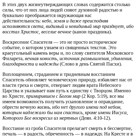
В этих двух жизнеутверждающих словах содержится столько
силы, что от них лица людей сияют духовной радостью и
буквально преображается окружающая нас
действительность:
небо, земля и даже преисподняя
исполняются света, видимый и невидимый мир празднует, ибо
восстал Христос, веселие вечное
(канон праздника).
Воскресение Спасителя — это не просто историческое
событие, о котором узнаем из священных текстов. Это
краеугольный камень веры и, по слову святителя Московского
Филарета,
вечная новость, источник размышления, удивления,
благодарности и надежды
(Слово в день Святой Пасхи).
Воплощением, страданием и тридневным восстанием
Спаситель обновляет человеческую природу, избавляет нас от
власти греха и смерти, отверзает людям врата Небесного
Царства и указывает нам путь к единству с Творцом. Именно
во Христе,
примирившем с Богом мир
(2 Кор. 5:19), все мы
имеем возможность получить усыновление и оправдание,
обрести вечную жизнь, ибо нет
другого имени под небом,
которым надлежало бы нам спастись, кроме имени Иисуса,
Которого Бог воскресил из мертвых
(Деян. 4:10-12).
Восстание из гроба Спасителя прелагает смерть в бессмертие,
печаль — в радость, обреченность — в надежду. На Кресте и в