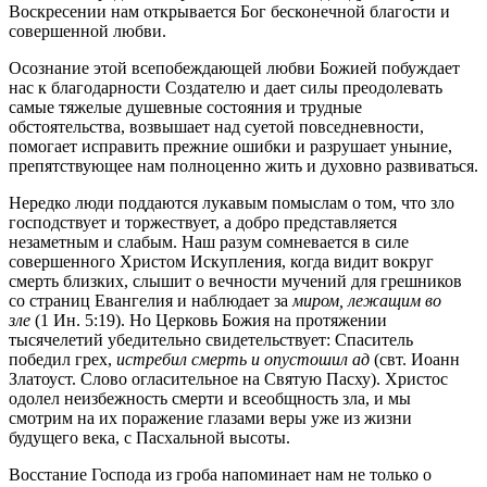
Воскресении нам открывается Бог бесконечной благости и
совершенной любви.
Осознание этой всепобеждающей любви Божией побуждает
нас к благодарности Создателю и дает силы преодолевать
самые тяжелые душевные состояния и трудные
обстоятельства, возвышает над суетой повседневности,
помогает исправить прежние ошибки и разрушает уныние,
препятствующее нам полноценно жить и духовно развиваться.
Нередко люди поддаются лукавым помыслам о том, что зло
господствует и торжествует, а добро представляется
незаметным и слабым. Наш разум сомневается в силе
совершенного Христом Искупления, когда видит вокруг
смерть близких, слышит о вечности мучений для грешников
со страниц Евангелия и наблюдает за
миром, лежащим во
зле
(1 Ин. 5:19). Но Церковь Божия на протяжении
тысячелетий убедительно свидетельствует: Спаситель
победил грех,
истребил смерть и опустошил ад
(свт. Иоанн
Златоуст. Слово огласительное на Святую Пасху). Христос
одолел неизбежность смерти и всеобщность зла, и мы
смотрим на их поражение глазами веры уже из жизни
будущего века, с Пасхальной высоты.
Восстание Господа из гроба напоминает нам не только о