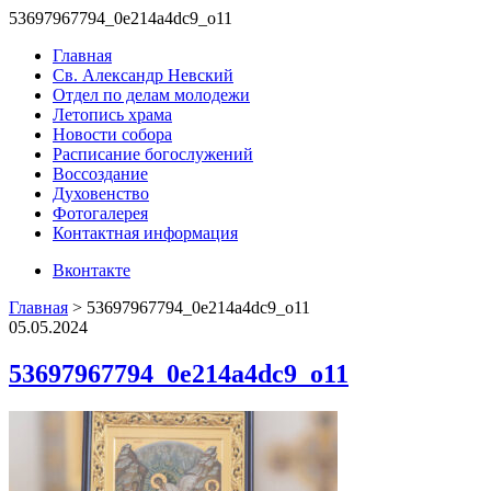
53697967794_0e214a4dc9_o11
Главная
Св. Александр Невский
Отдел по делам молодежи
Летопись храма
Новости собора
Расписание богослужений
Воссоздание
Духовенство
Фотогалерея
Контактная информация
Вконтакте
Главная
>
53697967794_0e214a4dc9_o11
05.05.2024
53697967794_0e214a4dc9_o11