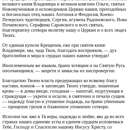
великого князя Владимира и великия княгини Ольги, святых
Новомучеников и исповедников Церкви нашея, преподобных
и богоносных отец наших Антония и Феодосия, Киево-
Печерских чудотворцев, Сергия, игумена Радонежского, Иова
Почаевского, Серафима Саровского и всех святых,
благоприятну сотвори молитву нашу о Церкви и о всех людех
Твоих.
От единыя купели Крещения, еже при святем князе
Владимире, мы, чада Твои, благодать восприяхом, — дух
братолюбия и мира в сердцах наших навеки утверди!
Иноплеменным же языком, брани хотящим и на Святую Русь
ополчающимся, — запрети и замыслы их ниспровергни.
Благодатию Твоею власть предержащих ко всякому благу
настави, воинов — в заповедях Твоих утверди, лишенныя
крова — в домы введи, голодныя — напитай, недугующая и
страждущая — укрепи и исцели, в смятении и печали сущим
— надежду благую и утешение подаждь, на брани убиенным
— прощение грехов и блаженное упокоение сотвори.
Исполни нас яже в Тя веры, надежды и любве, яко да во всех
странах наших единеми усты и единем сердцем исповемыся
Тебе, Господу и Спасителю нашему Иисусу Христу, со