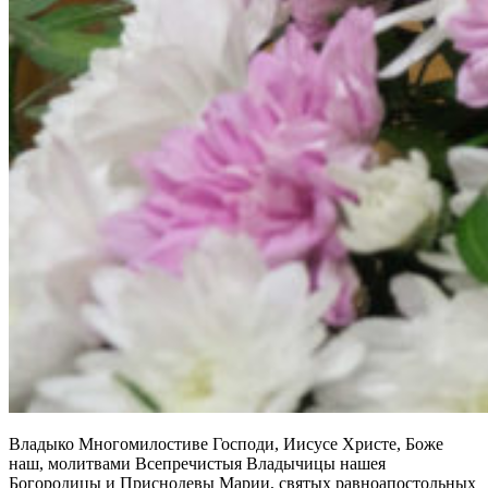
Владыко Многомилостиве Господи, Иисусе Христе, Боже
наш, молитвами Всепречистыя Владычицы нашея
Богородицы и Приснодевы Марии, святых равноапостольных