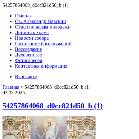
54257864068_d0cc821d50_b (1)
Главная
Св. Александр Невский
Отдел по делам молодежи
Летопись храма
Новости собора
Расписание богослужений
Воссоздание
Духовенство
Фотогалерея
Контактная информация
Вконтакте
Главная
>
54257864068_d0cc821d50_b (1)
03.03.2025
54257864068_d0cc821d50_b (1)