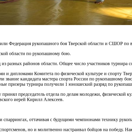
ли Федерация рукопашного боя Тверской области и СШОР по ви
ской области по рукопашному бою.
из разных районов области. Общее число участников турнира со
и и дипломами Комитета по физической культуре и спорту Твер
ли звание кандидата мастера спорта России по рукопашному бо
 юные призеры турнира получили 1 юношеский разряд по рукопа
 принял председатель отдела по делам молодежи, физической ку
евского иерей Кирилл Алексеев.
и спаррингах, оттачивая с будущими чемпионами технику рукоп
спортсменов, но и молитвенно настраивал бойцов на победу. На