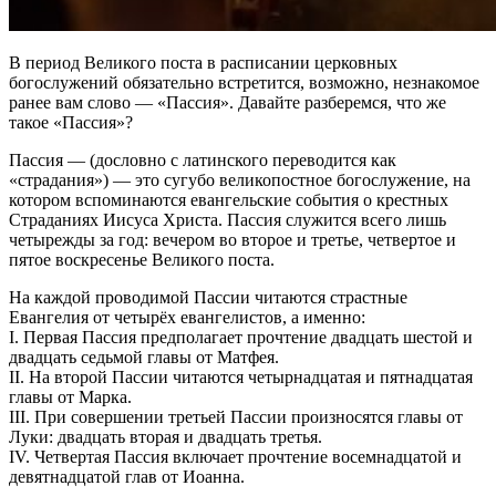
В период Великого поста в расписании церковных
богослужений обязательно встретится, возможно, незнакомое
ранее вам слово — «Пассия». Давайте разберемся, что же
такое «Пассия»?
Пассия — (дословно с латинского переводится как
«страдания») — это сугубо великопостное богослужение, на
котором вспоминаются евангельские события о крестных
Страданиях Иисуса Христа. Пассия служится всего лишь
четырежды за год: вечером во второе и третье, четвертое и
пятое воскресенье Великого поста.
На каждой проводимой Пассии читаются страстные
Евангелия от четырёх евангелистов, а именно:
I. Первая Пассия предполагает прочтение двадцать шестой и
двадцать седьмой главы от Матфея.
II. На второй Пассии читаются четырнадцатая и пятнадцатая
главы от Марка.
III. При совершении третьей Пассии произносятся главы от
Луки: двадцать вторая и двадцать третья.
IV. Четвертая Пассия включает прочтение восемнадцатой и
девятнадцатой глав от Иоанна.