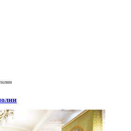
ополии
полии