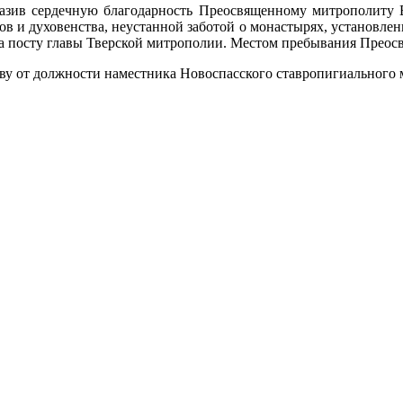
зив сердечную благодарность Преосвященному митрополиту В
в и духовенства, неустанной заботой о монастырях, установле
а посту главы Тверской митрополии. Местом пребывания Преосв
у от должности наместника Новоспасского ставропигиального 