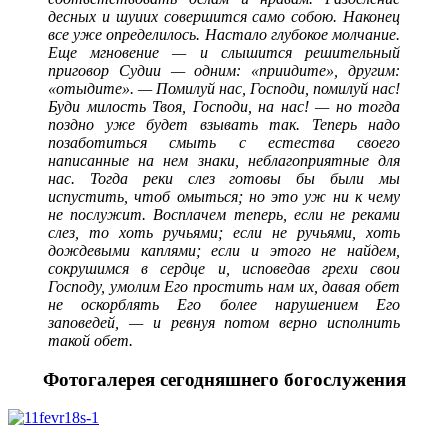
десных и шуиих совершится само собою. Наконец
все уже определилось. Настало глубокое молчание.
Еще мгновение — и слышится решительный
приговор Судии — одним: «приидите», другим:
«отыдите». — Помилуй нас, Господи, помилуй нас!
Буди милость Твоя, Господи, на нас! — но тогда
поздно уже будет взывать так. Теперь надо
позаботиться смыть с естества своего
написанные на нем знаки, неблагоприятные для
нас. Тогда реки слез готовы бы были мы
испустить, чтоб омыться; но это уж ни к чему
не послужит. Восплачем теперь, если не реками
слез, то хоть ручьями; если не ручьями, хоть
дождевыми каплями; если и этого не найдем,
сокрушимся в сердце и, исповедав грехи свои
Господу, умолим Его простить нам их, давая обет
не оскорблять Его более нарушением Его
заповедей, — и ревнуя потом верно исполнить
такой обет.
Фотогалерея сегодняшнего богослужения