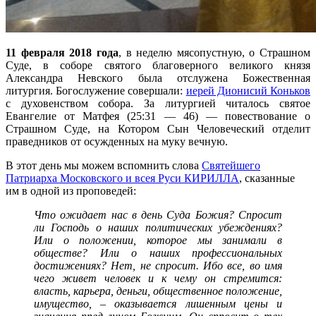
11 февраля 2018 года
, в неделю мясопустную, о Страшном
Суде, в соборе святого благоверного великого князя
Александра Невского была отслужена Божественная
литургия. Богослужение совершали:
иерей Дионисий Коньков
с духовенством собора. За литургией читалось святое
Евангелие от Матфея (25:31 — 46) — повествование о
Страшном Суде, на Котором Сын Человеческий отделит
праведников от осужденных на муку вечную.
В этот день мы можем вспомнить слова
Святейшего
Патриарха Московского и всея Руси КИРИЛЛА
, сказанные
им в одной из проповедей:
Что ожидает нас в день Суда Божия? Спросит
ли Господь о наших политических убеждениях?
Или о положении, которое мы занимали в
обществе? Или о наших профессиональных
достижениях? Нет, не спросит. Ибо все, во имя
чего живет человек и к чему он стремится:
власть, карьера, деньги, общественное положение,
имущество, – оказывается лишенным цены и