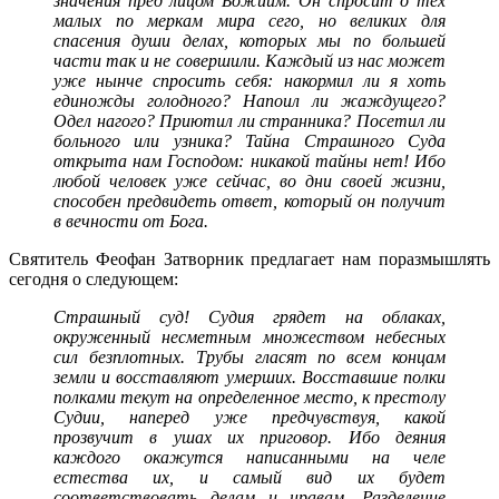
значения пред лицом Божиим. Он спросит о тех
малых по меркам мира сего, но великих для
спасения души делах, которых мы по большей
части так и не совершили. Каждый из нас может
уже нынче спросить себя: накормил ли я хоть
единожды голодного? Напоил ли жаждущего?
Одел нагого? Приютил ли странника? Посетил ли
больного или узника? Тайна Страшного Суда
открыта нам Господом: никакой тайны нет! Ибо
любой человек уже сейчас, во дни своей жизни,
способен предвидеть ответ, который он получит
в вечности от Бога.
Святитель Феофан Затворник предлагает нам поразмышлять
сегодня о следующем:
Страшный суд! Судия грядет на облаках,
окруженный несметным множеством небесных
сил безплотных. Трубы гласят по всем концам
земли и восставляют умерших. Восставшие полки
полками текут на определенное место, к престолу
Судии, наперед уже предчувствуя, какой
прозвучит в ушах их приговор. Ибо деяния
каждого окажутся написанными на челе
естества их, и самый вид их будет
соответствовать делам и нравам. Разделение